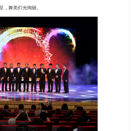
呈，舞美灯光绚丽。