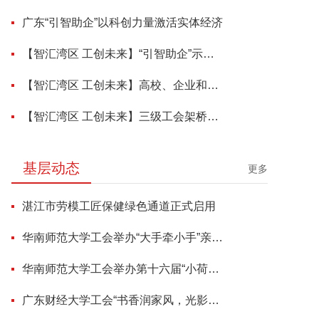
广东“引智助企”以科创力量激活实体经济
【智汇湾区 工创未来】“引智助企”示范活动落地东莞 打造跨区域产学研协同创新机制
【智汇湾区 工创未来】高校、企业和工会三方携手，科研成果更好地转化为企业需求
【智汇湾区 工创未来】三级工会架桥铺路，破解企业“卡脖子”难题，7月23日至25日，东莞见！
基层动态
更多
湛江市劳模工匠保健绿色通道正式启用
华南师范大学工会举办“大手牵小手”亲子趣味运动会
华南师范大学工会举办第十六届“小荷花”少儿亲子文艺表演活动
广东财经大学工会“书香润家风，光影伴成长”亲子阅读观影分享活动来啦