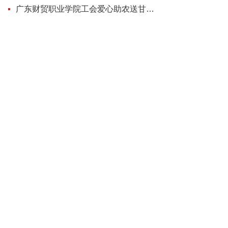
广东财贸职业学院工会爱心助农送甘蔗：甜了教工，帮了蔗农