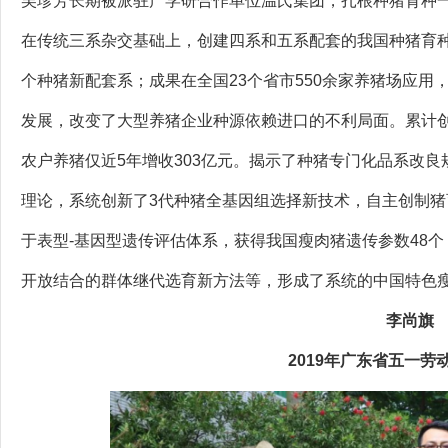
吴珍芳长期被派驻产学研合作单位温氏集团，扎根种猪育种一
在传统三系杂交基础上，创建四系和五系配套的我国种猪育种新体
个种猪新配套系；成果在全国23个省市550余家养猪场应
发展，改变了大型养猪企业种源依赖进口的不利局面。累计创产值
农户养猪仅近5年增收303亿元。揭示了种猪专门化品系改良规
理论，系统创新了3代种猪全基因组选择新技术，自主创制
于表型-基因型遗传评估体系，获得我国瘦肉猪遗传参数48
开放结合的群体继代选育新方法等，形成了系统的中国特色
李尚旗
2019年广东省五一劳